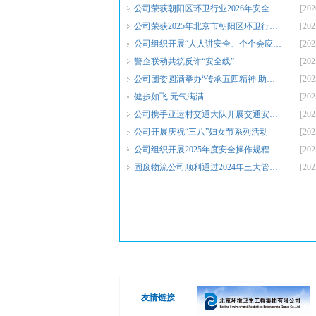
公司荣获朝阳区环卫行业2026年安全生产知识竞赛第二名
[202
公司荣获2025年北京市朝阳区环卫行业有限空间作业比武第二名
[202
公司组织开展“人人讲安全、个个会应急——查找身边安全隐患”安全生产月竞赛活动
[202
警企联动共筑反诈“安全线”
[202
公司团委圆满举办“传承五四精神 助力企业发展”主题团日活动
[202
健步如飞 元气满满
[202
公司携手亚运村交通大队开展交通安全宣传活动
[202
公司开展庆祝“三八”妇女节系列活动
[202
公司组织开展2025年度安全操作规程考试
[202
固废物流公司顺利通过2024年三大管理体系再认证审核
[202
友情链接