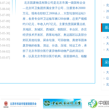
北京固废物流有限公司是北京市属一级国有企业
6-07-24]
—北京环卫集团所属全资子公司，注册资本20000
5-08-04]
2
万元。现有在职职工2000余人，大型垃圾转运站3
5-07-09]
公
座，各类专业环卫运输车辆1200余辆，总资产规模
5-07-09]
约13亿元，年收入约7亿元。主要负责国家重点机
5-05-30]
基
关地区、东城区、西城区、朝阳区、丰台区、亦庄
5-05-30]
经济技术开发区、西客站地区、奥运园区以及部分
大
5-05-30]
郊区其他垃圾、厨余垃圾、可回收物、粪便等固体
5-04-02]
废弃物的收集、清运、分选、压缩、转运工作，承
担了北京市部分医疗废弃物和动物产品的清运任
5-04-02]
务，以及北京市部分医疗机构、疫苗接种点、核酸
5-03-07]
检测点、隔离酒店涉疫医疗垃圾和重点管控垃圾的
采
清运任务。出色完成了新中国成立70周年庆祝活
动、中国共产党成立100周年庆祝活动、2022年北
大
京冬奥会和冬残奥会等重大活动、重要会议、重大
赛事的环卫保障任务。